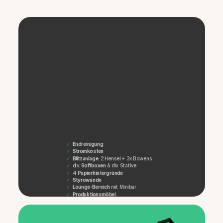
✓
Endreinigung
✓
Stromkosten
✓
Blitzanlage:
 2 Hensel + 3x Bowens 
✓
  div. 
Softboxen
 & div. Stative
✓
  4. 
Papierhintergründe
✓
Styrowände
✓
Lounge-Bereich
 mit Minibar
✓
Produktionsmöbel
✓
Steamer
 / Kleiderständer
✓
vers. Props
 und Stühle
✓ 
 kostenlose Parkplätze