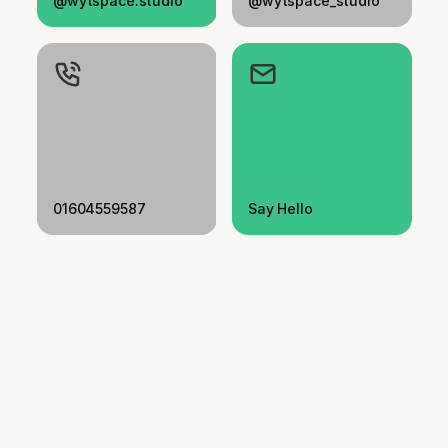
@wytspace.studio
@wytspace_studio
01604559587
Say Hello